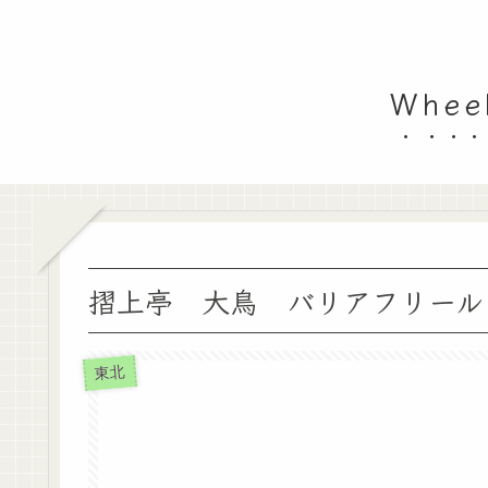
Whe
摺上亭 大鳥 バリアフリール
東北