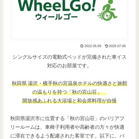
2022.05.09
2025.07.06
シングルサイズの電動式ベッドが完備された車イス
対応のお部屋です。
秋田県 湯沢・横手秋の宮温泉
ホテルの快適さと旅館
の温もりを持つ「秋の宮山荘」
開放感あふれる大浴場と和会席料理が自慢
秋田県湯沢市に位置する「秋の宮山荘」のバリアフ
リールームは、車椅子利用者や高齢者の方々が快適
に滞在できるよう配慮された客室です。以下に、バ