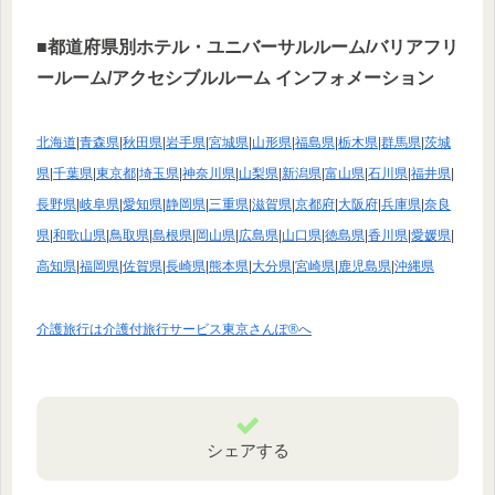
■都道府県別ホテル・ユニバーサルルーム/バリアフリ
ールーム/アクセシブルルーム インフォメーション
北海道
|
青森県
|
秋田県
|
岩手県
|
宮城県
|
山形県
|
福島県
|
栃木県
|
群馬県
|
茨城
県
|
千葉県
|
東京都
|
埼玉県
|
神奈川県
|
山梨県
|
新潟県
|
富山県
|
石川県
|
福井県
|
長野県
|
岐阜県
|
愛知県
|
静岡県
|
三重県
|
滋賀県
|
京都府
|
大阪府
|
兵庫県
|
奈良
県
|
和歌山県
|
鳥取県
|
島根県
|
岡山県
|
広島県
|
山口県
|
徳島県
|
香川県
|
愛媛県
|
高知県
|
福岡県
|
佐賀県
|
長崎県
|
熊本県
|
大分県
|
宮崎県
|
鹿児島県
|
沖縄県
介護旅行は介護付旅行サービス東京さんぽ®へ
シェアする